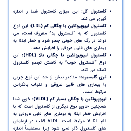
کلسترول کل:
این میزان کلسترول شما را اندازه
گیری می کند.
کلسترول لیپوپروتئین با چگالی کم (LDL):
این نوع
کلسترول که به “کلسترول بد” معروف است، می
تواند در رگ های خونی جمع شود و خطر ابتلا به
بیماری های قلبی عروقی را افزایش دهد.
کلسترول لیپوپروتئین با چگالی بالا (HDL):
این
نوع “کلسترول خوب” به کاهش تجمع کلسترول
کمک می کند.
تری گلیسیرید:
مقادیر بیش از حد این نوع چربی
با بیماری های قلبی عروقی و التهاب پانکراس
مرتبط است.
لیپوپروتئین با چگالی بسیار کم (VLDL):
خون شما
همچنین حاوی نوع دیگری از کلسترول است که با
افزایش خطر ابتلا به بیماری های قلبی عروقی به
نام VLDL مرتبط است. VLDL اغلب در آزمایش
های کلسترول ذکر نمی شود زیرا مستقیماً اندازه