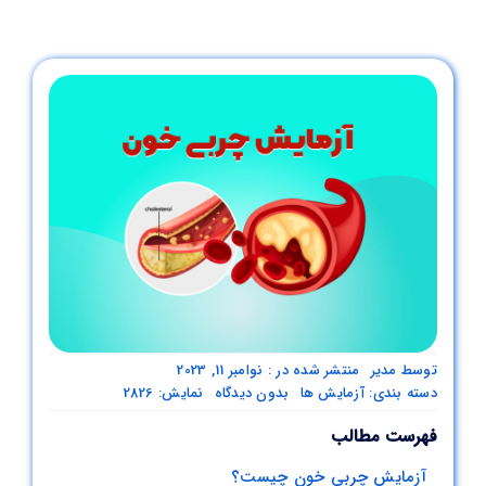
همکاری با ما
بیمه های طرف قرارداد
چارت سازمانی
نظرسنجی
درباره ما
توسط
مدیر
منتشر شده در : نوامبر 11, 2023
تماس با ما
on
دسته بندی:
آزمایش ها
بدون دیدگاه
نمایش: 2826
آزمایش
فهرست مطالب
چربی
خون
آزمایش چربی خون چیست؟
+