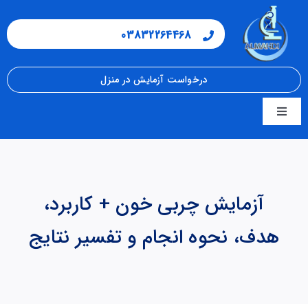
فتن
ه
03832264468
حتوا
درخواست آزمایش در منزل
Toggle
Navigation
صفحه اصلی
مجله سلامت
آزمایش چربی خون + کاربرد،
هدف، نحوه انجام و تفسیر نتایج
شرایط نمونه گیری
جواب دهی آنلاین