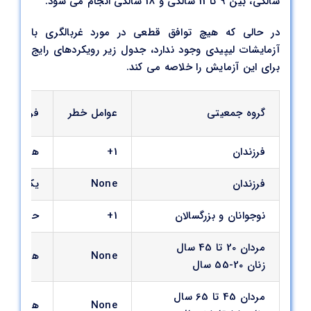
سالگی، بین 9 تا 11 سالگی و 18 سالگی انجام می شود.
در حالی که هیچ توافق قطعی در مورد غربالگری با
آزمایشات لیپیدی وجود ندارد، جدول زیر رویکردهای رایج
برای این آزمایش را خلاصه می کند.
گروه جمعیتی
عوامل خطر
فرکانس غ
فرزندان
1+
هر 1 تا 3 سال از زمان شناسایی عوامل خطر
فرزندان
None
یک بار بین سنین 9 تا 11 
نوجوانان و بزرگسالان
1+
حداقل هر 5 سال یکبار؛ اغلب بیشتر بر اساس عوامل خط
مردان 20 تا 45 سال
None
هر 4 تا 6 سال یکبار
زنان 20-55 سال
مردان 45 تا 65 سال
None
هر 1 تا 2 سال