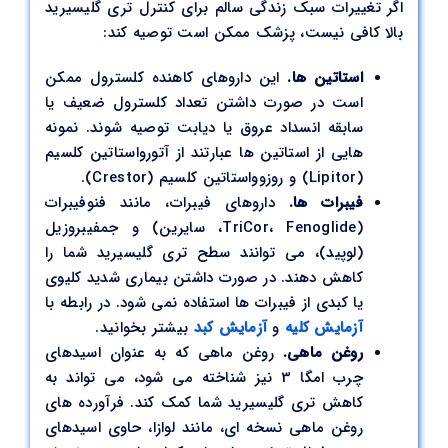
اگر تغییرات سبک زندگی سالم برای کنترل تری گلیسیرید
بالا کافی نیست، پزشک ممکن است توصیه کند:
استاتین ها.
این داروهای کاهنده کلسترول ممکن
است در صورت داشتن تعداد کلسترول ضعیف یا
سابقه انسداد عروق یا دیابت توصیه شوند. نمونه
هایی از استاتین ها عبارتند از آتورواستاتین کلسیم
(Lipitor) و روزوواستاتین کلسیم (Crestor).
فیبرات ها.
داروهای فیبرات، مانند فنوفیبرات
(TriCor، Fenoglide، سایرین) و جمفیبروزیل
(لوپید)، می توانند سطح تری گلیسیرید شما را
کاهش دهند. در صورت داشتن بیماری شدید کلیوی
یا کبدی از فیبرات ها استفاده نمی شود. در رابطه با
آزمایش کلیه
و
آزمایش کبد
بیشتر بخوانید.
روغن ماهی.
روغن ماهی که به عنوان اسیدهای
چرب امگا 3 نیز شناخته می شود، می تواند به
کاهش تری گلیسیرید شما کمک کند. فرآورده های
روغن ماهی نسخه ای، مانند لوازا، حاوی اسیدهای