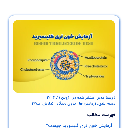
همکاری با ما
بیمه های طرف قرارداد
چارت سازمانی
نظرسنجی
درباره ما
توسط
مدیر
منتشر شده در : ژوئن 19, 2024
تماس با ما
on
دسته بندی:
آزمایش ها
بدون دیدگاه
نمایش: 2788
آزمایش
فهرست مطالب
خون
تری
آزمایش خون تری گلیسیرید چیست؟
گلیسیرید: