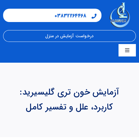
فتن
ه
03832264468
حتوا
درخواست آزمایش در منزل
Toggle
Navigation
صفحه اصلی
مجله سلامت
آزمایش خون تری گلیسیرید:
کاربرد، علل و تفسیر کامل
شرایط نمونه گیری
جواب دهی آنلاین