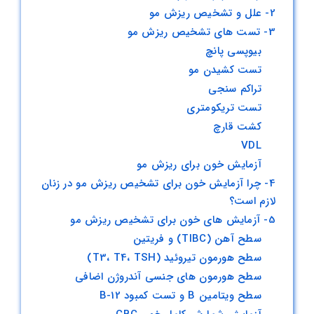
2- علل و تشخیص ریزش مو
علل،
تست
3- تست های تشخیص ریزش مو
های
بیوپسی پانچ
تشخیص
تست کشیدن مو
و
درمان
تراکم سنجی
تست تریکومتری
کشت قارچ
VDL
آزمایش خون برای ریزش مو
4- چرا آزمایش خون برای تشخیص ریزش مو در زنان
لازم است؟
5- آزمایش های خون برای تشخیص ریزش مو
سطح آهن (TIBC) و فریتین
سطح هورمون تیروئید (T3، T4، TSH)
سطح هورمون های جنسی آندروژن اضافی
سطح ویتامین B و تست کمبود B-12