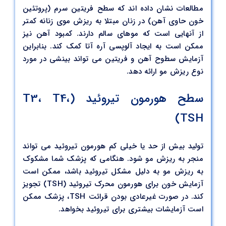
مطالعات نشان داده اند که سطح فریتین سرم (پروتئین
خون حاوی آهن) در زنان مبتلا به ریزش موی زنانه کمتر
از آنهایی است که موهای سالم دارند. کمبود آهن نیز
ممکن است به ایجاد آلوپسی آره آتا کمک کند. بنابراین
آزمایش سطوح آهن و فریتین می تواند بینشی در مورد
نوع ریزش مو ارائه دهد.
سطح هورمون تیروئید (T3، T4،
TSH)
تولید بیش از حد یا خیلی کم هورمون تیروئید می تواند
منجر به ریزش مو شود. هنگامی که پزشک شما مشکوک
به ریزش مو به دلیل مشکل تیروئید باشد، ممکن است
آزمایش خون برای هورمون محرک تیروئید (TSH) تجویز
کند. در صورت غیرعادی بودن قرائت TSH، پزشک ممکن
است آزمایشات بیشتری برای تیروئید بخواهد.