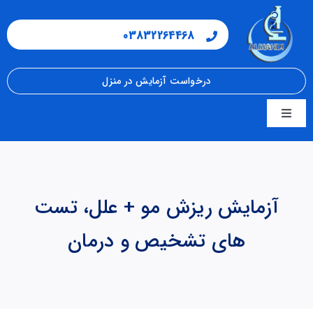
فتن
ه
03832264468
حتوا
درخواست آزمایش در منزل
Toggle
Navigation
صفحه اصلی
مجله سلامت
آزمایش ریزش مو + علل، تست
های تشخیص و درمان
شرایط نمونه گیری
جواب دهی آنلاین