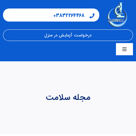
فتن
ه
03832264468
حتوا
درخواست آزمایش در منزل
Toggle
Navigation
صفحه اصلی
مجله سلامت
مجله سلامت
شرایط نمونه گیری
جواب دهی آنلاین