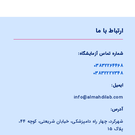
ارتباط با ما
شماره تماس آزمایشگاه:
03832264468
03832227348
ایمیل:
info@almahdilab.com
آدرس:
شهرکرد، چهار راه دامپزشکی، خیابان شریعتی، کوچه 44،
پلاک 15