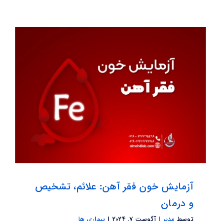
همکاری با ما
بیمه های طرف قرارداد
چارت سازمانی
نظرسنجی
درباره ما
تماس با ما
آزمایش خون فقر آهن: علائم، تشخیص
و درمان
توسط
مدیر
|
آگوست 7, 2024
|
بیماری ها