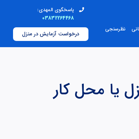
پاسخگوی المهدی:
03832264468
انی
نظرسنجی
درخواست آزمایش در منزل
ل یا محل کار