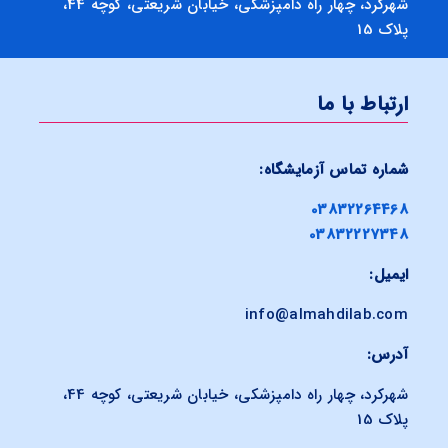
شهرکرد، چهار راه دامپزشکی، خیابان شریعتی، کوچه 44،
پلاک 15
ارتباط با ما
شماره تماس آزمایشگاه:
03832264468
03832227348
ایمیل:
info@almahdilab.com
آدرس:
شهرکرد، چهار راه دامپزشکی، خیابان شریعتی، کوچه 44،
پلاک 15